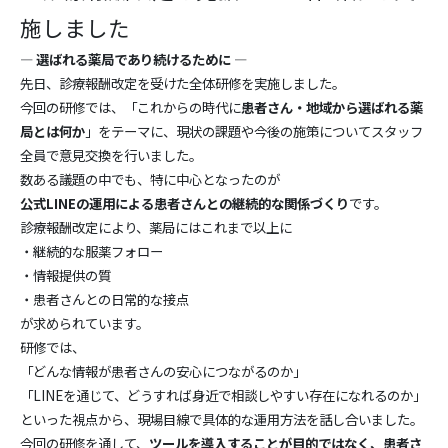
施しました
― 選ばれる薬局であり続けるために ―
先日、診療報酬改定を受けた全体研修を実施しました。
今回の研修では、「これからの時代に
患者さん・地域から選ばれる薬
局とは何か
」をテーマに、現状の課題や今後の施策についてスタッフ
全員で意見交換を行いました。
数ある議題の中でも、特に中心となったのが
公式LINEの運用による患者さんとの継続的な関係づくり
です。
診療報酬改定により、薬局にはこれまで以上に
・継続的な服薬フォロー
・情報提供の質
・患者さんとの日常的な接点
が求められています。
研修では、
「どんな情報が患者さんの安心につながるのか」
「LINEを通じて、どうすれば身近で相談しやすい存在になれるのか」
といった視点から、現場目線で具体的な運用方法を話し合いました。
今回の研修を通して、
ツールを導入することが目的ではなく、患者さ